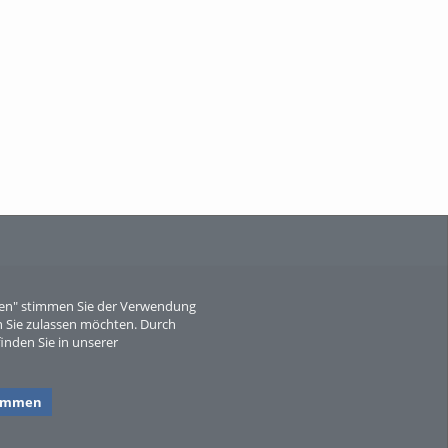
When Particle Physics Gets Hot: A
Journey Throu...
Sperber
eren" stimmen Sie der Verwendung
 Sie zulassen möchten. Durch
inden Sie in unserer
timmen