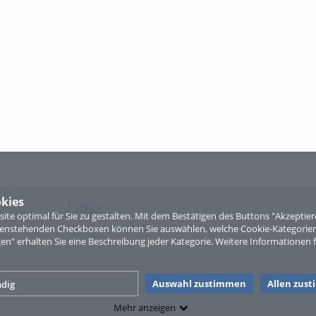
kies
Links
te optimal für Sie zu gestalten. Mit dem Bestätigen des Buttons "Akzepti
ntenstehenden Checkboxen können Sie auswählen, welche Cookie-Kategorien
Sitemap
gen" erhalten Sie eine Beschreibung jeder Kategorie. Weitere Informationen f
Auswahl zustimmen
Allen zus
dig
Mehr anzeigen