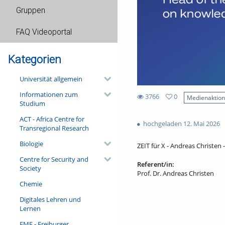
Gruppen
FAQ Videoportal
Kategorien
Universität allgemein
Informationen zum
3766
0
Medienaktio
Studium
0
3766
favorites
ACT - Africa Centre for
views
hochgeladen 12. Mai 2026
Transregional Research
Biologie
ZEIT für X - Andreas Christen -
Centre for Security and
Referent/in:
Society
Prof. Dr. Andreas Christen
Chemie
Digitales Lehren und
Lernen
FMF - Freiburger