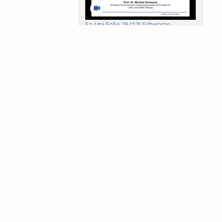
Sa-Uni SoSe 26 (12) Schwarze
Meanings of Forests: A Collaborative
Comparativ...
Als der Wald eine Zukunftsfrage
wurde. Wissen, ...