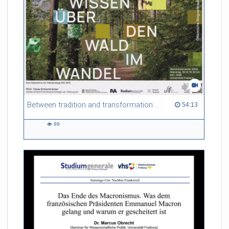
Between tradition and transformation: how owners, advisers and institutions co-create knowledge for resilient forests in Europe
54:13 duration
54:13
99
99
views