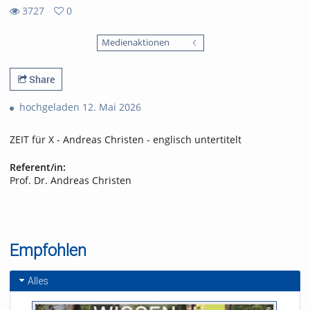
3727
0
0
3727
favorites
Medienaktionen
views
Share
hochgeladen 12. Mai 2026
ZEIT für X - Andreas Christen - englisch untertitelt
Referent/in:
Prof. Dr. Andreas Christen
Empfohlen
Alles