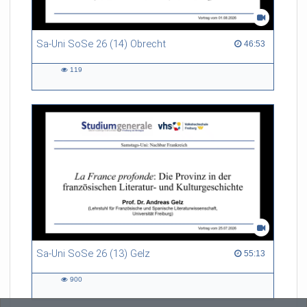
Sa-Uni SoSe 26 (14) Obrecht
46:53 duration
46:53
119
119
views
Sa-Uni SoSe 26 (13) Gelz
55:13 duration
55:13
900
900
views