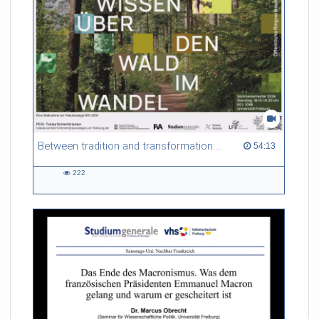
Between tradition and transformation: how owners, advisers and institutions co-create knowledge for resilient forests in Europe
54:13 duration
54:13
222
222
views