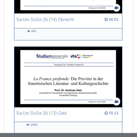
Sa-Uni SoSe 26 (14) Obrecht
46:53 duration
46:53
461
461
views
Sa-Uni SoSe 26 (13) Gelz
55:13 duration
55:13
1063
1063
views