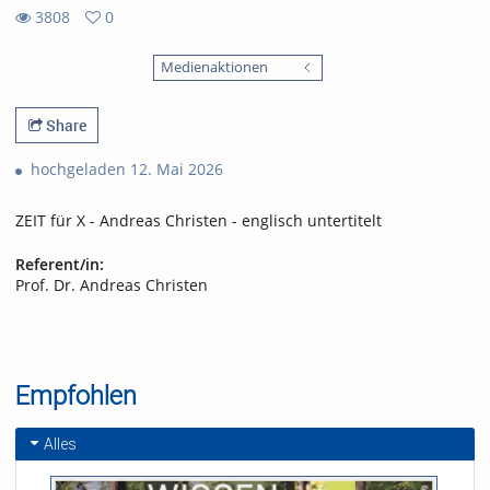
3808
0
0
3808
favorites
Medienaktionen
views
Share
hochgeladen 12. Mai 2026
ZEIT für X - Andreas Christen - englisch untertitelt
Referent/in:
Prof. Dr. Andreas Christen
Empfohlen
Alles