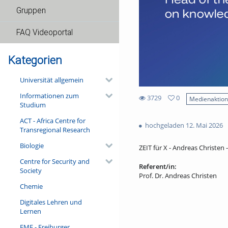
Gruppen
FAQ Videoportal
Kategorien
Universität allgemein
Informationen zum
3729
0
Medienaktio
Studium
0
3729
favorites
ACT - Africa Centre for
views
hochgeladen 12. Mai 2026
Transregional Research
Biologie
ZEIT für X - Andreas Christen -
Centre for Security and
Referent/in:
Society
Prof. Dr. Andreas Christen
Chemie
Digitales Lehren und
Lernen
FMF - Freiburger