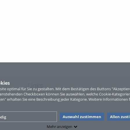
kies
Links
te optimal für Sie zu gestalten. Mit dem Bestätigen des Buttons "Akzepti
ntenstehenden Checkboxen können Sie auswählen, welche Cookie-Kategorien
Sitemap
gen" erhalten Sie eine Beschreibung jeder Kategorie. Weitere Informationen f
Auswahl zustimmen
Allen zus
dig
Mehr anzeigen