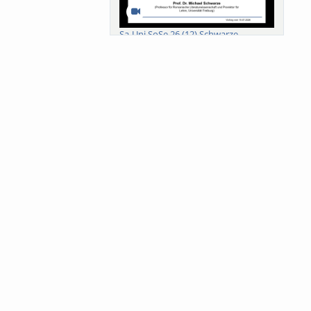
Sa-Uni SoSe 26 (12) Schwarze
Meanings of Forests: A Collaborative
Comparativ...
Als der Wald eine Zukunftsfrage
wurde. Wissen, ...