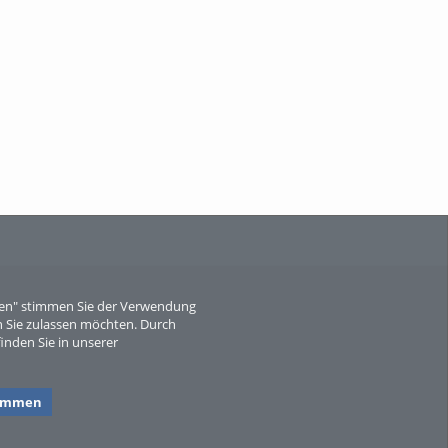
When Particle Physics Gets Hot: A
Journey Throu...
Sperber
eren" stimmen Sie der Verwendung
 Sie zulassen möchten. Durch
inden Sie in unserer
timmen