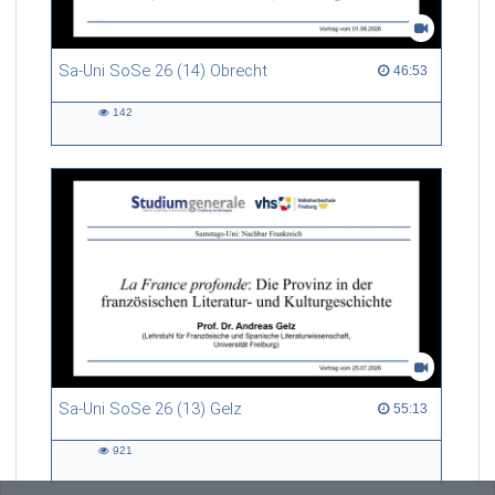
Sa-Uni SoSe 26 (14) Obrecht
46:53 duration
46:53
142
142
views
Sa-Uni SoSe 26 (13) Gelz
55:13 duration
55:13
921
921
views