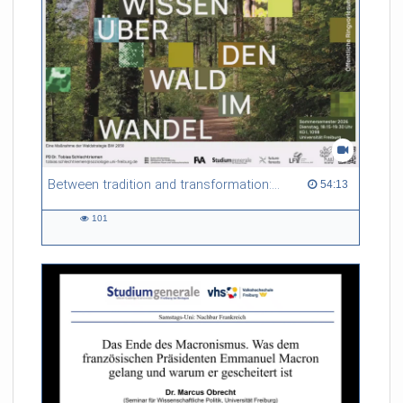
Between tradition and transformation: how owners, advisers and institutions co-create knowledge for resilient forests in Europe
54:13 duration
54:13
101
101
views