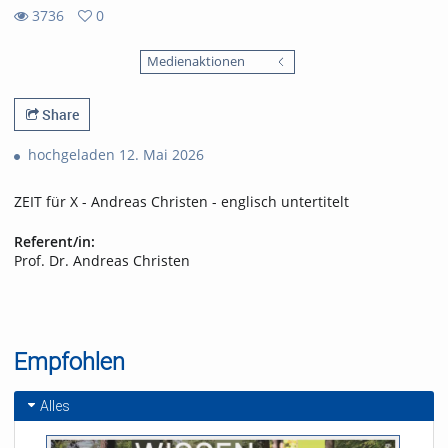
3736
0
0
3736
favorites
Medienaktionen
views
Share
hochgeladen 12. Mai 2026
ZEIT für X - Andreas Christen - englisch untertitelt
Referent/in:
Prof. Dr. Andreas Christen
Empfohlen
Alles