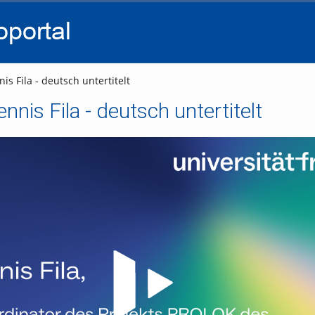
go
go
go
to
to
to
navigation
main
footer
content
is Fila - deutsch untertitelt
ennis Fila - deutsch untertitelt
Video abspielen