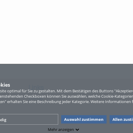
kies
Links
te optimal für Sie zu gestalten. Mit dem Bestätigen des Buttons "Akzepti
ntenstehenden Checkboxen können Sie auswählen, welche Cookie-Kategorien
Sitemap
gen" erhalten Sie eine Beschreibung jeder Kategorie. Weitere Informationen f
Auswahl zustimmen
Allen zus
dig
Mehr anzeigen