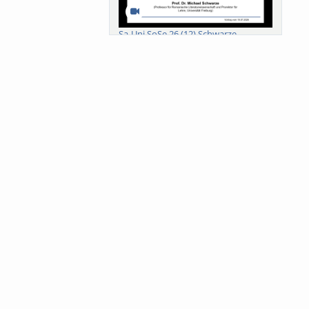
Sa-Uni SoSe 26 (12) Schwarze
Meanings of Forests: A Collaborative
Comparativ...
Als der Wald eine Zukunftsfrage
wurde. Wissen, ...