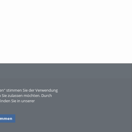
When Particle Physics Gets Hot: A
Journey Throu...
Sperber
eren" stimmen Sie der Verwendung
 Sie zulassen möchten. Durch
inden Sie in unserer
timmen