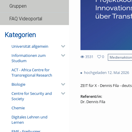
Gruppen
FAQ Videoportal
Kategorien
Universität allgemein
Informationen zum
3531
0
Medienaktio
Studium
0
3531
favorites
ACT - Africa Centre for
views
hochgeladen 12. Mai 2026
Transregional Research
Biologie
ZEIT für X - Dennis Fila - deuts
Centre for Security and
Referent/in:
Society
Dr. Dennis Fila
Chemie
Digitales Lehren und
Lernen
FMF - Freiburger