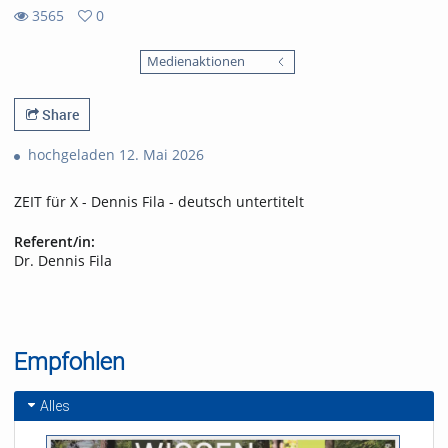
3565
0
0
3565
favorites
Medienaktionen
views
Share
hochgeladen 12. Mai 2026
ZEIT für X - Dennis Fila - deutsch untertitelt
Referent/in:
Dr. Dennis Fila
Empfohlen
Alles