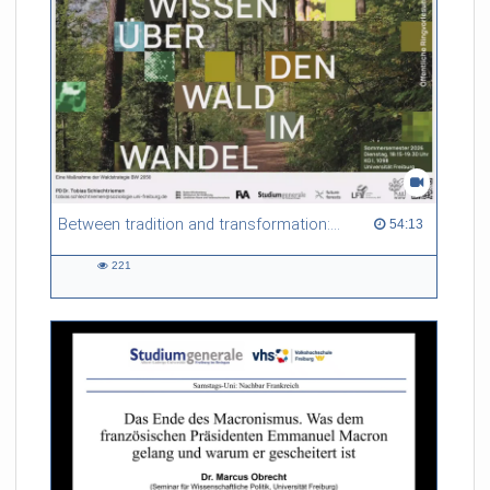
Between tradition and transformation: how owners, advisers and institutions co-create knowledge for resilient forests in Europe
54:13 duration
54:13
221
221
views