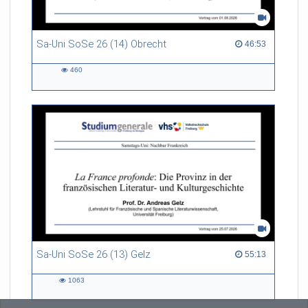
Sa-Uni SoSe 26 (14) Obrecht
46:53 duration
46:53
460
460
views
Sa-Uni SoSe 26 (13) Gelz
55:13 duration
55:13
1063
1063
views