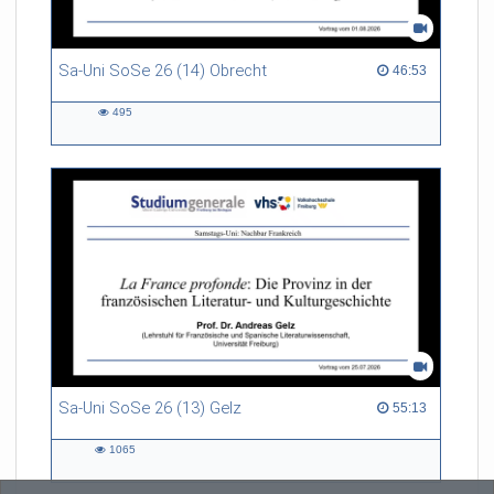
Sa-Uni SoSe 26 (14) Obrecht
46:53 duration
46:53
495
495
views
Sa-Uni SoSe 26 (13) Gelz
55:13 duration
55:13
1065
1065
views