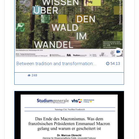
Between tradition and transformation: how owners, advisers and institutions co-create knowledge for resilient forests in Europe
54:13 duration
54:13
248
248
views