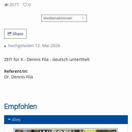
3577
0
0
3577
favorites
Medienaktionen
views
Share
hochgeladen 12. Mai 2026
ZEIT für X - Dennis Fila - deutsch untertitelt
Referent/in:
Dr. Dennis Fila
Empfohlen
Alles