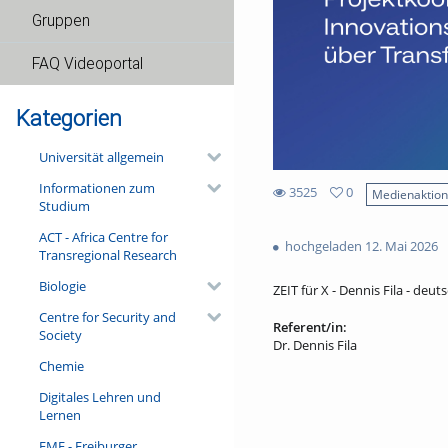
Gruppen
FAQ Videoportal
Kategorien
Universität allgemein
Informationen zum
3525
0
Medienaktio
Studium
0
3525
favorites
ACT - Africa Centre for
views
hochgeladen 12. Mai 2026
Transregional Research
Biologie
ZEIT für X - Dennis Fila - deuts
Centre for Security and
Referent/in:
Society
Dr. Dennis Fila
Chemie
Digitales Lehren und
Lernen
FMF - Freiburger