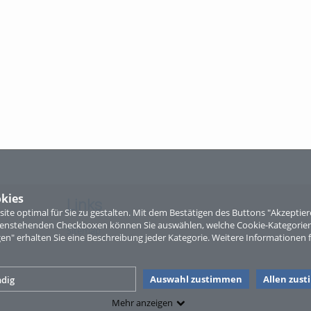
kies
Links
te optimal für Sie zu gestalten. Mit dem Bestätigen des Buttons "Akzepti
ntenstehenden Checkboxen können Sie auswählen, welche Cookie-Kategorien
Sitemap
gen" erhalten Sie eine Beschreibung jeder Kategorie. Weitere Informationen f
Auswahl zustimmen
Allen zus
dig
Mehr anzeigen