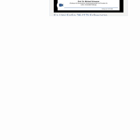
Sa-Uni SoSe 26 (12) Schwarze
Meanings of Forests: A Collaborative
Comparativ...
Als der Wald eine Zukunftsfrage
wurde. Wissen, ...