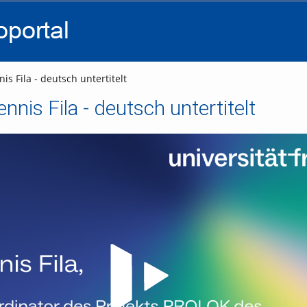
go
go
go
to
to
to
navigation
main
footer
content
is Fila - deutsch untertitelt
ennis Fila - deutsch untertitelt
Video abspielen