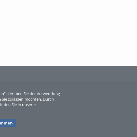
When Particle Physics Gets Hot: A
Journey Throu...
Sperber
eren" stimmen Sie der Verwendung
 Sie zulassen möchten. Durch
inden Sie in unserer
timmen