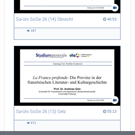
Sa-Uni SoSe 26 (14) Obrecht
46:53 duration
46:53
187
187
views
Sa-Uni SoSe 26 (13) Gelz
55:13 duration
55:13
971
971
views