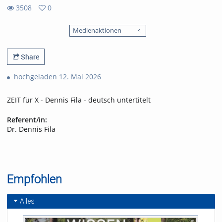
3508
0
0
3508
favorites
Medienaktionen
views
Share
hochgeladen 12. Mai 2026
ZEIT für X - Dennis Fila - deutsch untertitelt
Referent/in:
Dr. Dennis Fila
Empfohlen
Alles