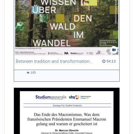
Between tradition and transformation: how owners, advisers and institutions co-create knowledge for resilient forests in Europe
54:13 duration
54:13
105
105
views