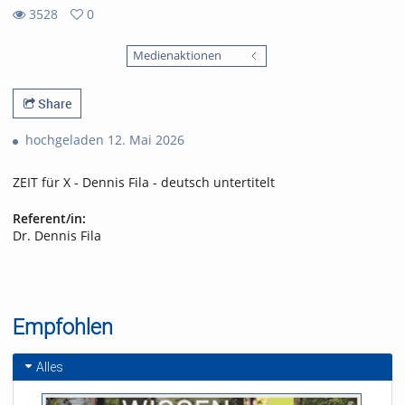
3528
0
0
3528
favorites
Medienaktionen
views
Share
hochgeladen 12. Mai 2026
ZEIT für X - Dennis Fila - deutsch untertitelt
Referent/in:
Dr. Dennis Fila
Empfohlen
Alles