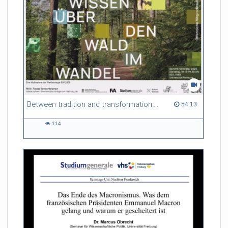
Between tradition and transformation: how owners, advisers and institutions co-create knowledge for resilient forests in Europe
54:13 duration
54:13
114
114
views