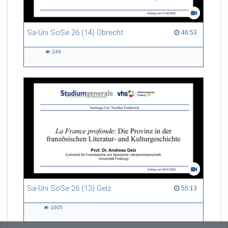
Sa-Uni SoSe 26 (14) Obrecht
46:53 duration
46:53
249
249
views
Sa-Uni SoSe 26 (13) Gelz
55:13 duration
55:13
1005
1005
views