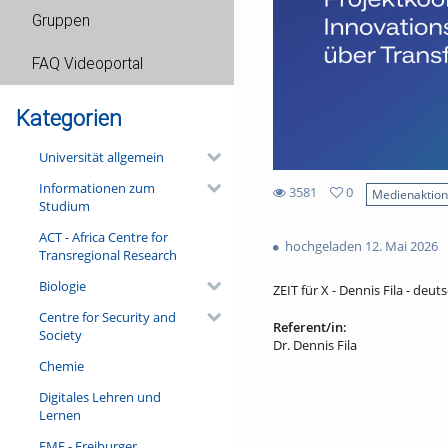
Gruppen
FAQ Videoportal
Kategorien
Universität allgemein
Informationen zum
3581
0
Medienaktio
Studium
0
3581
favorites
ACT - Africa Centre for
views
hochgeladen 12. Mai 2026
Transregional Research
Biologie
ZEIT für X - Dennis Fila - deuts
Centre for Security and
Referent/in:
Society
Dr. Dennis Fila
Chemie
Digitales Lehren und
Lernen
FMF - Freiburger