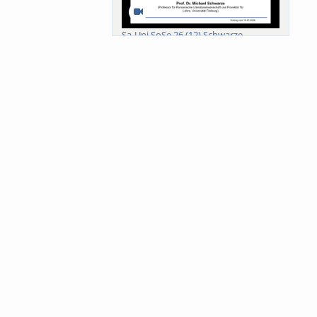
Sa-Uni SoSe 26 (12) Schwarze
Meanings of Forests: A Collaborative
Comparativ...
Als der Wald eine Zukunftsfrage
wurde. Wissen, ...