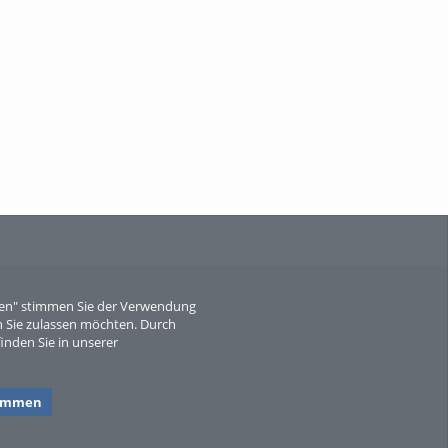
When Particle Physics Gets Hot: A
Journey Throu...
Sperber
eren" stimmen Sie der Verwendung
 Sie zulassen möchten. Durch
inden Sie in unserer
timmen