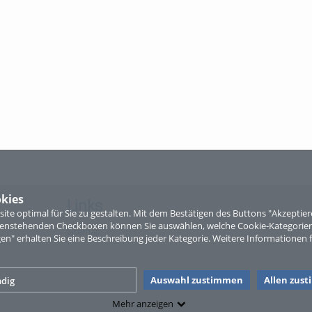
kies
Links
te optimal für Sie zu gestalten. Mit dem Bestätigen des Buttons "Akzepti
ntenstehenden Checkboxen können Sie auswählen, welche Cookie-Kategorien
Sitemap
gen" erhalten Sie eine Beschreibung jeder Kategorie. Weitere Informationen f
Auswahl zustimmen
Allen zus
dig
Mehr anzeigen