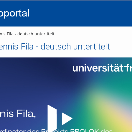
go
go
go
to
to
to
navigation
main
footer
content
is Fila - deutsch untertitelt
ennis Fila - deutsch untertitelt
Video abspielen