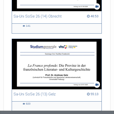
Sa-Uni SoSe 26 (14) Obrecht
46:53 duration
46:53
141
141
views
Sa-Uni SoSe 26 (13) Gelz
55:13 duration
55:13
920
920
views