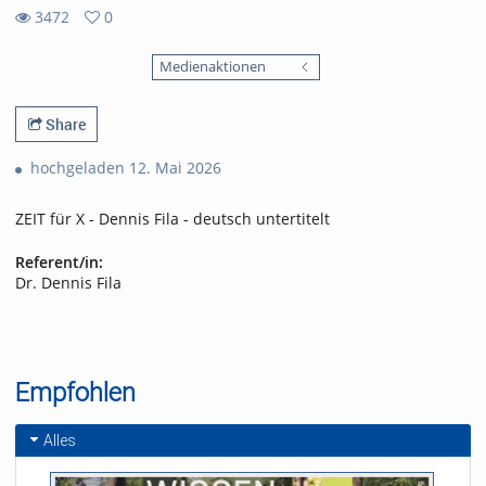
3472
0
0
3472
favorites
Medienaktionen
views
Share
hochgeladen 12. Mai 2026
ZEIT für X - Dennis Fila - deutsch untertitelt
Referent/in:
Dr. Dennis Fila
Empfohlen
Alles