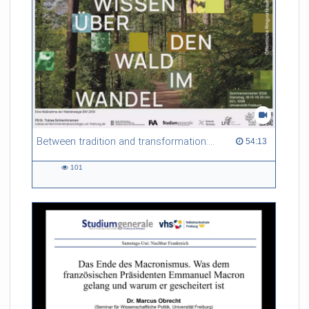
Between tradition and transformation: how owners, advisers and institutions co-create knowledge for resilient forests in Europe
54:13 duration
54:13
101
101
views