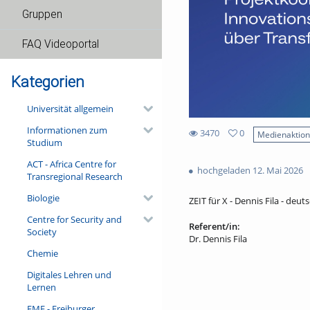
Gruppen
FAQ Videoportal
Kategorien
Universität allgemein
Informationen zum
3470
0
Medienaktio
Studium
0
3470
favorites
ACT - Africa Centre for
views
hochgeladen 12. Mai 2026
Transregional Research
Biologie
ZEIT für X - Dennis Fila - deuts
Centre for Security and
Referent/in:
Society
Dr. Dennis Fila
Chemie
Digitales Lehren und
Lernen
FMF - Freiburger