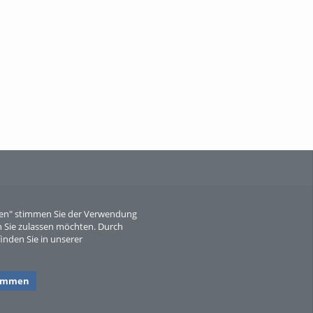
When Particle Physics Gets Hot: A
Journey Throu...
Sperber
eren" stimmen Sie der Verwendung
 Sie zulassen möchten. Durch
inden Sie in unserer
timmen