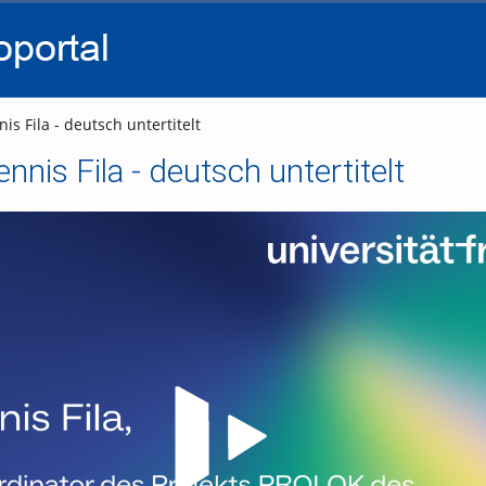
go
go
go
to
to
to
navigation
main
footer
content
is Fila - deutsch untertitelt
ennis Fila - deutsch untertitelt
Video abspielen