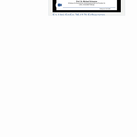
Sa-Uni SoSe 26 (12) Schwarze
Meanings of Forests: A Collaborative
Comparativ...
Als der Wald eine Zukunftsfrage
wurde. Wissen, ...