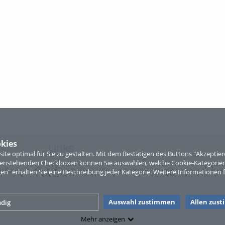
kies
Links
te optimal für Sie zu gestalten. Mit dem Bestätigen des Buttons "Akzepti
ntenstehenden Checkboxen können Sie auswählen, welche Cookie-Kategorien
Sitemap
gen" erhalten Sie eine Beschreibung jeder Kategorie. Weitere Informationen f
Auswahl zustimmen
Allen zus
dig
Mehr anzeigen