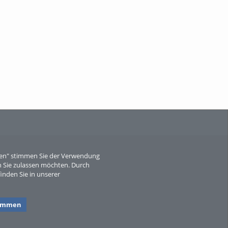
When Particle Physics Gets Hot: A
Journey Throu...
Sperber
eren" stimmen Sie der Verwendung
 Sie zulassen möchten. Durch
inden Sie in unserer
timmen