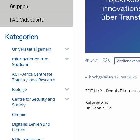
Gruppen
FAQ Videoportal
Kategorien
Universität allgemein
Informationen zum
3471
0
Medienaktio
Studium
0
3471
favorites
ACT - Africa Centre for
views
hochgeladen 12. Mai 2026
Transregional Research
Biologie
ZEIT für X - Dennis Fila - deuts
Centre for Security and
Referent/in:
Society
Dr. Dennis Fila
Chemie
Digitales Lehren und
Lernen
FMF - Freiburger