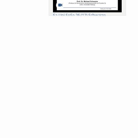
Sa-Uni SoSe 26 (12) Schwarze
Meanings of Forests: A Collaborative
Comparativ...
Als der Wald eine Zukunftsfrage
wurde. Wissen, ...