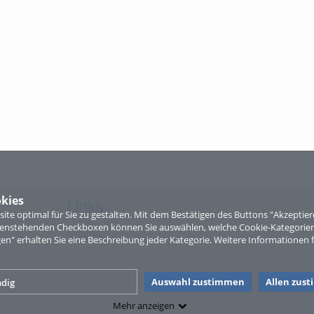
kies
Links
te optimal für Sie zu gestalten. Mit dem Bestätigen des Buttons "Akzepti
ntenstehenden Checkboxen können Sie auswählen, welche Cookie-Kategorien
Sitemap
gen" erhalten Sie eine Beschreibung jeder Kategorie. Weitere Informationen f
Auswahl zustimmen
Allen zus
dig
Mehr anzeigen