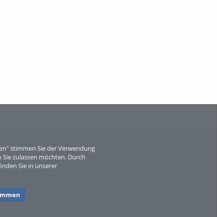
When Particle Physics Gets Hot: A
Journey Throu...
Sperber
eren" stimmen Sie der Verwendung
 Sie zulassen möchten. Durch
inden Sie in unserer
timmen