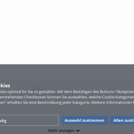
kies
Links
te optimal für Sie zu gestalten. Mit dem Bestätigen des Buttons "Akzepti
ntenstehenden Checkboxen können Sie auswählen, welche Cookie-Kategorien
Sitemap
gen" erhalten Sie eine Beschreibung jeder Kategorie. Weitere Informationen f
Auswahl zustimmen
Allen zus
dig
Mehr anzeigen