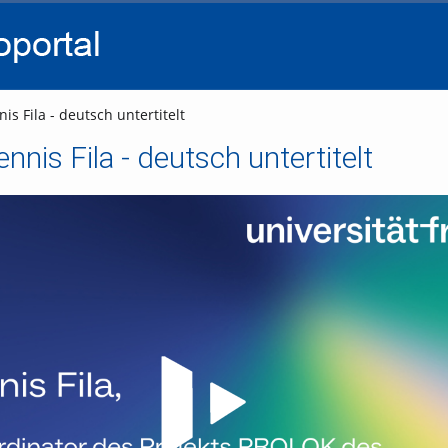
go
go
go
to
to
to
navigation
main
footer
content
is Fila - deutsch untertitelt
ennis Fila - deutsch untertitelt
Video abspielen