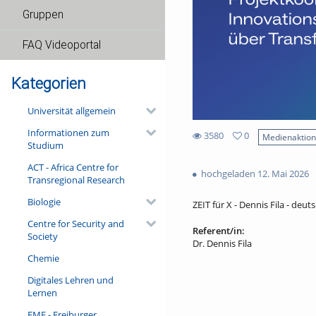
Gruppen
FAQ Videoportal
Kategorien
Universität allgemein
Informationen zum
3580
0
Medienaktio
Studium
0
3580
favorites
ACT - Africa Centre for
views
hochgeladen 12. Mai 2026
Transregional Research
Biologie
ZEIT für X - Dennis Fila - deuts
Centre for Security and
Referent/in:
Society
Dr. Dennis Fila
Chemie
Digitales Lehren und
Lernen
FMF - Freiburger