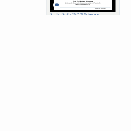
Sa-Uni SoSe 26 (12) Schwarze
Meanings of Forests: A Collaborative
Comparativ...
Als der Wald eine Zukunftsfrage
wurde. Wissen, ...