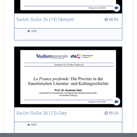
Sa-Uni SoSe 26 (14) Obrecht
46:53 duration
46:53
206
206
views
Sa-Uni SoSe 26 (13) Gelz
55:13 duration
55:13
985
985
views