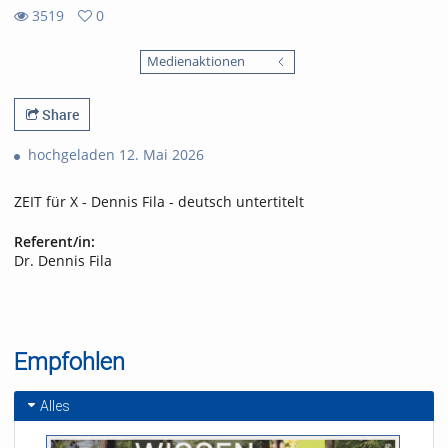
3519
0
0
3519
favorites
Medienaktionen
views
Share
hochgeladen 12. Mai 2026
ZEIT für X - Dennis Fila - deutsch untertitelt
Referent/in:
Dr. Dennis Fila
Empfohlen
Alles