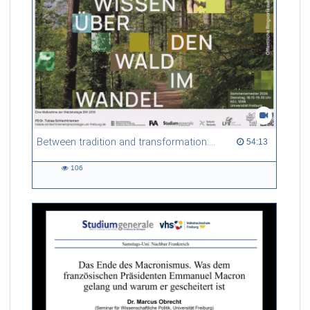
Between tradition and transformation: how owners, advisers and institutions co-create knowledge for resilient forests in Europe
54:13 duration
54:13
106
106
views