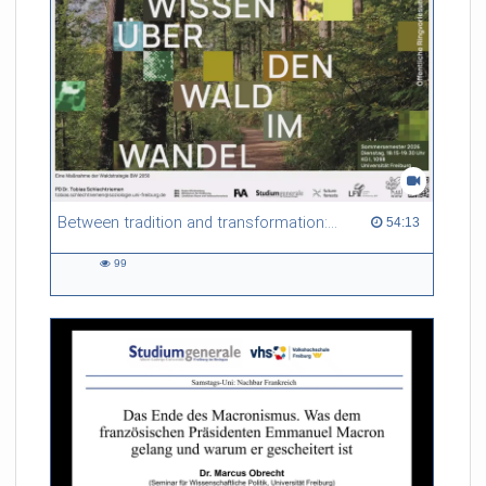
Between tradition and transformation: how owners, advisers and institutions co-create knowledge for resilient forests in Europe
54:13 duration
54:13
99
99
views