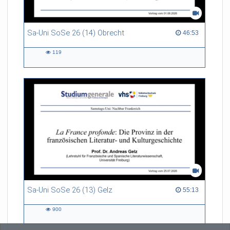
Sa-Uni SoSe 26 (14) Obrecht
46:53 duration
46:53
119
119
views
Sa-Uni SoSe 26 (13) Gelz
55:13 duration
55:13
900
900
views