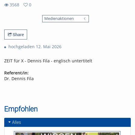
3568
0
0
3568
favorites
Medienaktionen
views
Share
hochgeladen 12. Mai 2026
ZEIT für X - Dennis Fila - englisch untertitelt
Referent/in:
Dr. Dennis Fila
Empfohlen
Alles