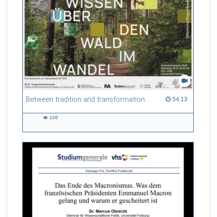
Between tradition and transformation: how owners, advisers and institutions co-create knowledge for resilient forests in Europe
54:13 duration
54:13
106
106
views