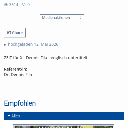
3614
0
0
3614
favorites
Medienaktionen
views
Share
hochgeladen 12. Mai 2026
ZEIT für X - Dennis Fila - englisch untertitelt
Referent/in:
Dr. Dennis Fila
Empfohlen
Alles