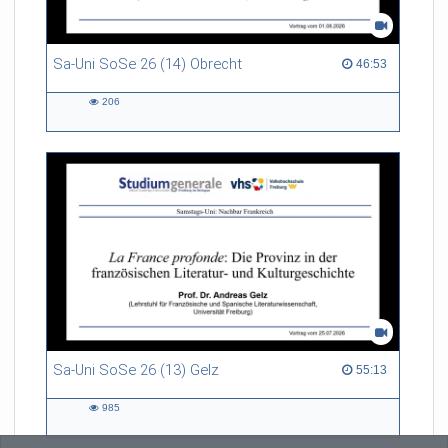
Sa-Uni SoSe 26 (14) Obrecht
46:53 duration
46:53
206
206
views
Sa-Uni SoSe 26 (13) Gelz
55:13 duration
55:13
985
985
views