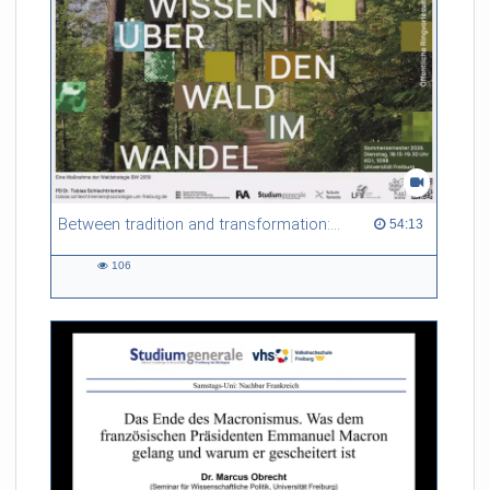
Between tradition and transformation: how owners, advisers and institutions co-create knowledge for resilient forests in Europe
54:13 duration
54:13
106
106
views