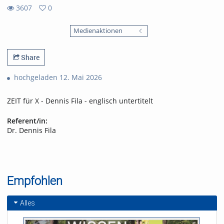
3607
0
0
3607
favorites
Medienaktionen
views
Share
hochgeladen 12. Mai 2026
ZEIT für X - Dennis Fila - englisch untertitelt
Referent/in:
Dr. Dennis Fila
Empfohlen
Alles