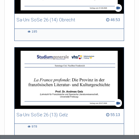
Sa-Uni SoSe 26 (14) Obrecht
46:53 duration
46:53
195
195
views
Sa-Uni SoSe 26 (13) Gelz
55:13 duration
55:13
978
978
views