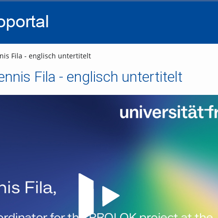
go
go
go
to
to
to
navigation
main
footer
content
is Fila - englisch untertitelt
ennis Fila - englisch untertitelt
Video abspielen