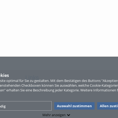
kies
Links
te optimal für Sie zu gestalten. Mit dem Bestätigen des Buttons "Akzepti
ntenstehenden Checkboxen können Sie auswählen, welche Cookie-Kategorien
Sitemap
gen" erhalten Sie eine Beschreibung jeder Kategorie. Weitere Informationen f
Auswahl zustimmen
Allen zus
dig
Mehr anzeigen