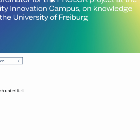
nen
sch untertitelt