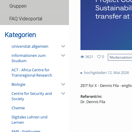
Gruppen
FAQ Videoportal
Kategorien
Universität allgemein
Informationen zum
3621
0
Medienaktio
Studium
0
3621
favorites
ACT - Africa Centre for
views
hochgeladen 12. Mai 2026
Transregional Research
Biologie
ZEIT für X - Dennis Fila - engli
Centre for Security and
Referent/in:
Society
Dr. Dennis Fila
Chemie
Digitales Lehren und
Lernen
FMF - Freiburger