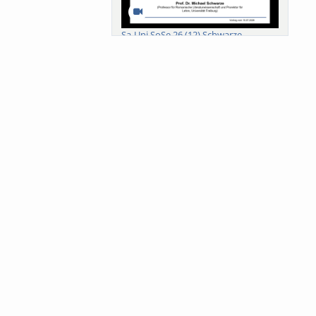
Sa-Uni SoSe 26 (12) Schwarze
Meanings of Forests: A Collaborative
Comparativ...
Als der Wald eine Zukunftsfrage
wurde. Wissen, ...