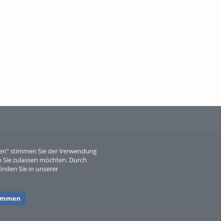
When Particle Physics Gets Hot: A
Journey Throu...
Sperber
eren" stimmen Sie der Verwendung
 Sie zulassen möchten. Durch
inden Sie in unserer
timmen