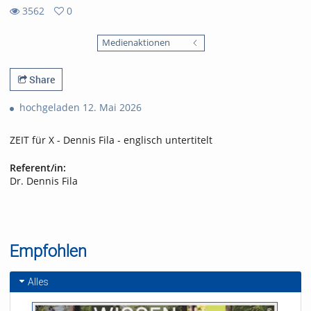
3562
0
0
3562
favorites
Medienaktionen
views
Share
hochgeladen 12. Mai 2026
ZEIT für X - Dennis Fila - englisch untertitelt
Referent/in:
Dr. Dennis Fila
Empfohlen
Alles