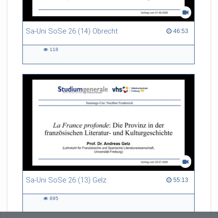
Sa-Uni SoSe 26 (14) Obrecht
46:53 duration
46:53
118
118
views
Sa-Uni SoSe 26 (13) Gelz
55:13 duration
55:13
895
895
views