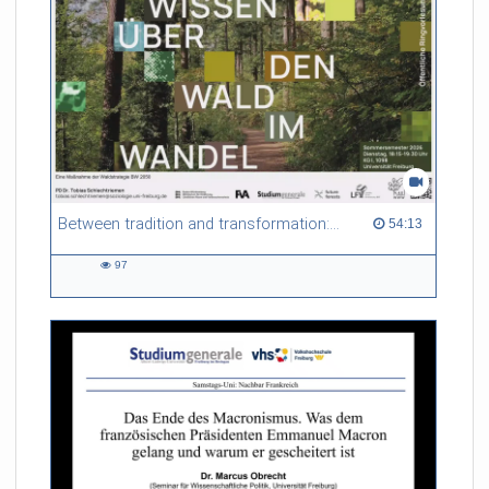
Between tradition and transformation: how owners, advisers and institutions co-create knowledge for resilient forests in Europe
54:13 duration
54:13
97
97
views