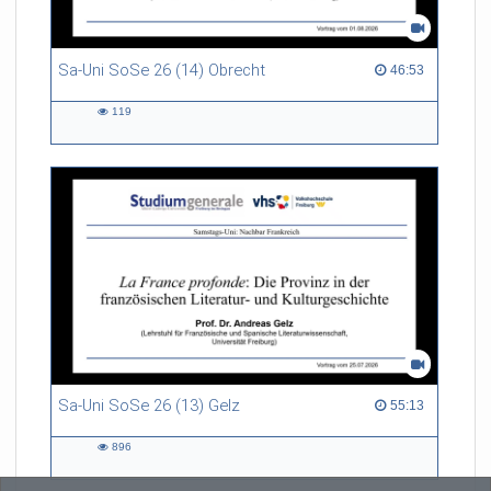
Sa-Uni SoSe 26 (14) Obrecht
46:53 duration
46:53
119
119
views
Sa-Uni SoSe 26 (13) Gelz
55:13 duration
55:13
896
896
views