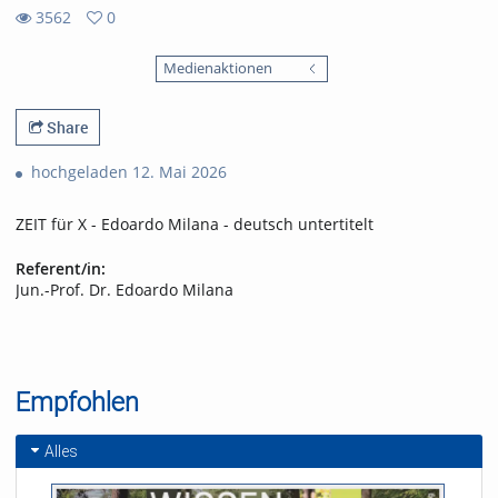
3562
0
0
3562
favorites
Medienaktionen
views
Share
hochgeladen 12. Mai 2026
ZEIT für X - Edoardo Milana - deutsch untertitelt
Referent/in:
Jun.-Prof. Dr. Edoardo Milana
Empfohlen
Alles