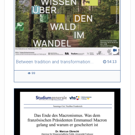
Between tradition and transformation: how owners, advisers and institutions co-create knowledge for resilient forests in Europe
54:13 duration
54:13
99
99
views