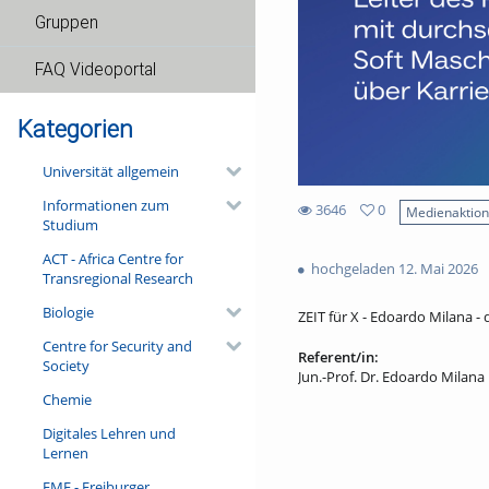
Gruppen
FAQ Videoportal
Kategorien
Universität allgemein
Informationen zum
3646
0
Medienaktio
Studium
0
3646
favorites
ACT - Africa Centre for
views
hochgeladen 12. Mai 2026
Transregional Research
Biologie
ZEIT für X - Edoardo Milana - 
Centre for Security and
Referent/in:
Society
Jun.-Prof. Dr. Edoardo Milana
Chemie
Digitales Lehren und
Lernen
FMF - Freiburger