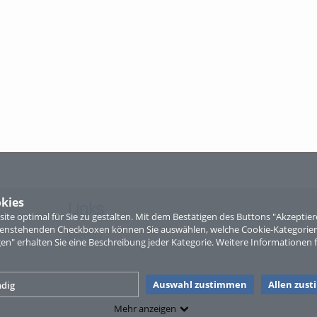
kies
Links
te optimal für Sie zu gestalten. Mit dem Bestätigen des Buttons "Akzepti
ntenstehenden Checkboxen können Sie auswählen, welche Cookie-Kategorien
Sitemap
gen" erhalten Sie eine Beschreibung jeder Kategorie. Weitere Informationen f
Auswahl zustimmen
Allen zus
dig
Mehr anzeigen