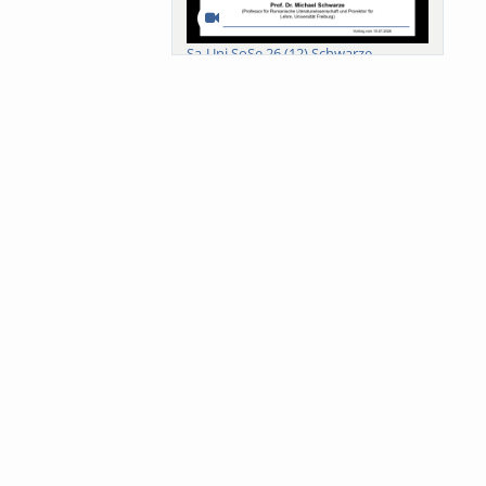
Sa-Uni SoSe 26 (12) Schwarze
Meanings of Forests: A Collaborative
Comparativ...
Als der Wald eine Zukunftsfrage
wurde. Wissen, ...