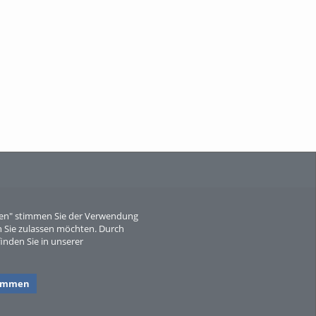
When Particle Physics Gets Hot: A
Journey Throu...
Sperber
eren" stimmen Sie der Verwendung
 Sie zulassen möchten. Durch
inden Sie in unserer
timmen