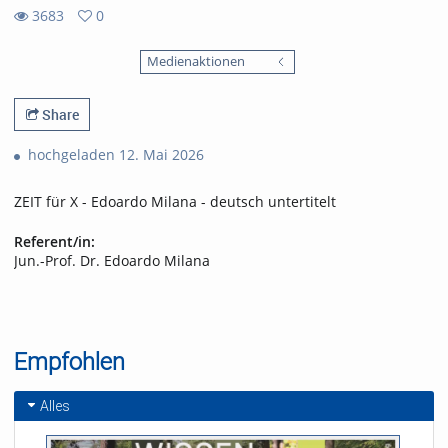
3683
0
0
3683
favorites
Medienaktionen
views
Share
hochgeladen 12. Mai 2026
ZEIT für X - Edoardo Milana - deutsch untertitelt
Referent/in:
Jun.-Prof. Dr. Edoardo Milana
Empfohlen
Alles