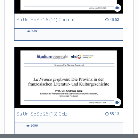
Sa-Uni SoSe 26 (14) Obrecht
46:53 duration
46:53
740
740
views
Sa-Uni SoSe 26 (13) Gelz
55:13 duration
55:13
1096
1096
views