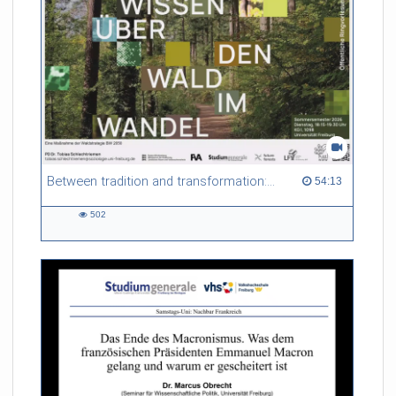
Between tradition and transformation: how owners, advisers and institutions co-create knowledge for resilient forests in Europe
54:13 duration
54:13
502
502
views