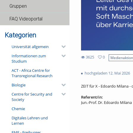
Gruppen
FAQ Videoportal
Kategorien
Universität allgemein
Informationen zum
3625
0
Medienaktio
Studium
0
3625
favorites
ACT - Africa Centre for
views
hochgeladen 12. Mai 2026
Transregional Research
Biologie
ZEIT für X - Edoardo Milana - 
Centre for Security and
Referent/in:
Society
Jun.-Prof. Dr. Edoardo Milana
Chemie
Digitales Lehren und
Lernen
FMF - Freiburger