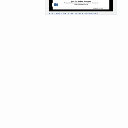
Sa-Uni SoSe 26 (12) Schwarze
Meanings of Forests: A Collaborative
Comparativ...
Als der Wald eine Zukunftsfrage
wurde. Wissen, ...