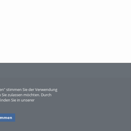
When Particle Physics Gets Hot: A
Journey Throu...
Sperber
eren" stimmen Sie der Verwendung
 Sie zulassen möchten. Durch
inden Sie in unserer
timmen