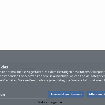
kies
Links
te optimal für Sie zu gestalten. Mit dem Bestätigen des Buttons "Akzepti
ntenstehenden Checkboxen können Sie auswählen, welche Cookie-Kategorien
Sitemap
gen" erhalten Sie eine Beschreibung jeder Kategorie. Weitere Informationen f
Auswahl zustimmen
Allen zus
dig
Mehr anzeigen