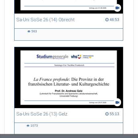
Sa-Uni SoSe 26 (14) Obrecht
46:53 duration
46:53
563
563
views
Sa-Uni SoSe 26 (13) Gelz
55:13 duration
55:13
1073
1073
views