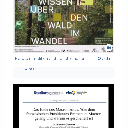
Between tradition and transformation: how owners, advisers and institutions co-create knowledge for resilient forests in Europe
54:13 duration
54:13
319
319
views