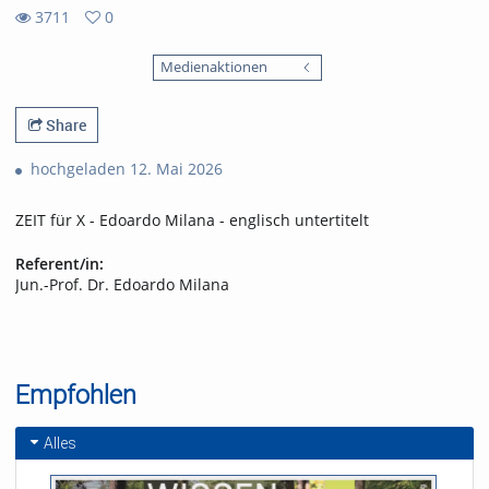
3711
0
0
3711
favorites
Medienaktionen
views
Share
hochgeladen 12. Mai 2026
ZEIT für X - Edoardo Milana - englisch untertitelt
Referent/in:
Jun.-Prof. Dr. Edoardo Milana
Empfohlen
Alles