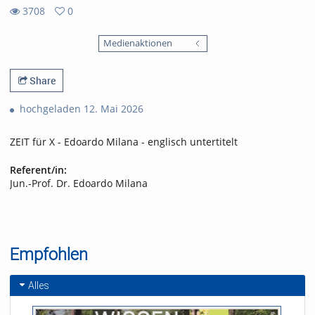
3708
0
0
3708
favorites
Medienaktionen
views
Share
hochgeladen 12. Mai 2026
ZEIT für X - Edoardo Milana - englisch untertitelt
Referent/in:
Jun.-Prof. Dr. Edoardo Milana
Empfohlen
Alles