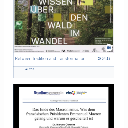
Between tradition and transformation: how owners, advisers and institutions co-create knowledge for resilient forests in Europe
54:13 duration
54:13
253
253
views