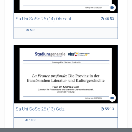
Sa-Uni SoSe 26 (14) Obrecht
46:53 duration
46:53
503
503
views
Sa-Uni SoSe 26 (13) Gelz
55:13 duration
55:13
1066
1066
views