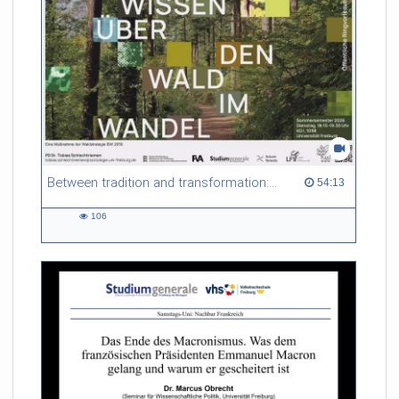
Between tradition and transformation: how owners, advisers and institutions co-create knowledge for resilient forests in Europe
54:13 duration
54:13
106
106
views