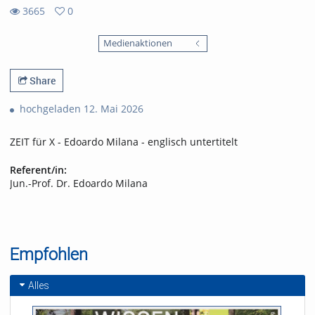
3665
0
0
3665
favorites
Medienaktionen
views
Share
hochgeladen 12. Mai 2026
ZEIT für X - Edoardo Milana - englisch untertitelt
Referent/in:
Jun.-Prof. Dr. Edoardo Milana
Empfohlen
Alles