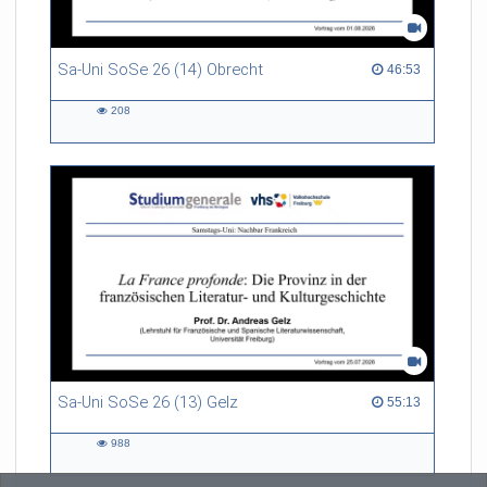
Sa-Uni SoSe 26 (14) Obrecht
46:53 duration
46:53
208
208
views
Sa-Uni SoSe 26 (13) Gelz
55:13 duration
55:13
988
988
views