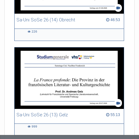
Sa-Uni SoSe 26 (14) Obrecht
46:53 duration
46:53
226
226
views
Sa-Uni SoSe 26 (13) Gelz
55:13 duration
55:13
999
999
views