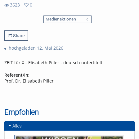
3623
0
0
3623
favorites
Medienaktionen
views
Share
hochgeladen 12. Mai 2026
ZEIT für X - Elisabeth Piller - deutsch untertitelt
Referent/in:
Prof. Dr. Elisabeth Piller
Empfohlen
Alles