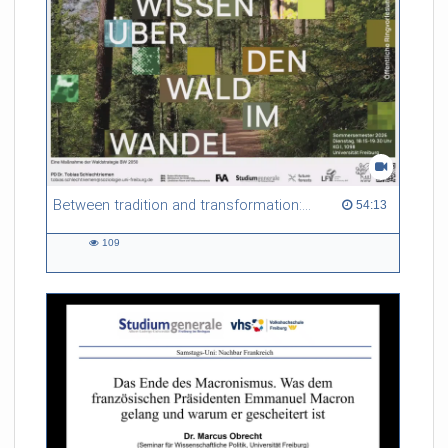
Between tradition and transformation: how owners, advisers and institutions co-create knowledge for resilient forests in Europe
54:13 duration
54:13
109
109
views