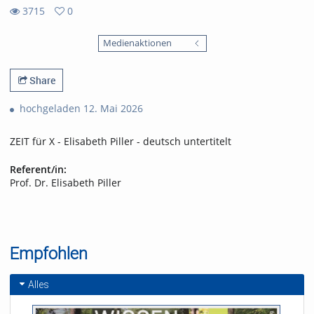
3715
0
0
3715
favorites
Medienaktionen
views
Share
hochgeladen 12. Mai 2026
ZEIT für X - Elisabeth Piller - deutsch untertitelt
Referent/in:
Prof. Dr. Elisabeth Piller
Empfohlen
Alles