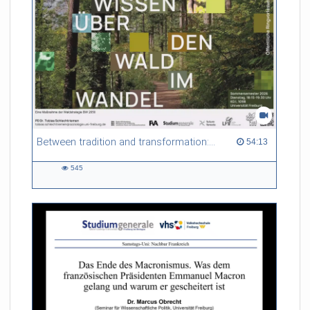
Between tradition and transformation: how owners, advisers and institutions co-create knowledge for resilient forests in Europe
54:13 duration
54:13
545
545
views