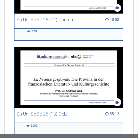
Sa-Uni SoSe 26 (14) Obrecht
46:53 duration
46:53
770
770
views
Sa-Uni SoSe 26 (13) Gelz
55:13 duration
55:13
1103
1103
views