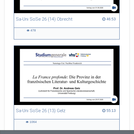
Sa-Uni SoSe 26 (14) Obrecht
46:53 duration
46:53
478
478
views
Sa-Uni SoSe 26 (13) Gelz
55:13 duration
55:13
1064
1064
views