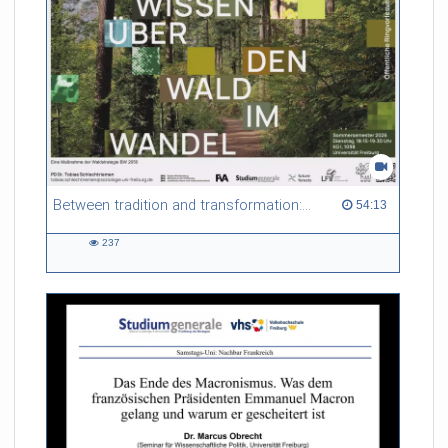
Between tradition and transformation: how owners, advisers and institutions co-create knowledge for resilient forests in Europe
54:13 duration
54:13
237
237
views