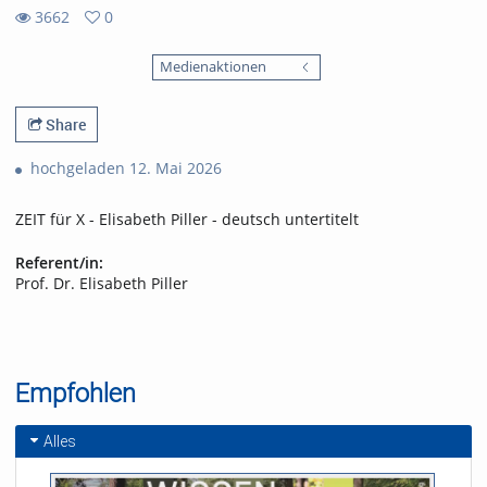
3662
0
0
3662
favorites
Medienaktionen
views
Share
hochgeladen 12. Mai 2026
ZEIT für X - Elisabeth Piller - deutsch untertitelt
Referent/in:
Prof. Dr. Elisabeth Piller
Empfohlen
Alles