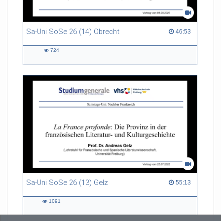
Sa-Uni SoSe 26 (14) Obrecht
46:53 duration
46:53
724
724
views
Sa-Uni SoSe 26 (13) Gelz
55:13 duration
55:13
1091
1091
views