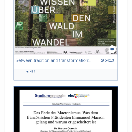
Between tradition and transformation: how owners, advisers and institutions co-create knowledge for resilient forests in Europe
54:13 duration
54:13
484
484
views