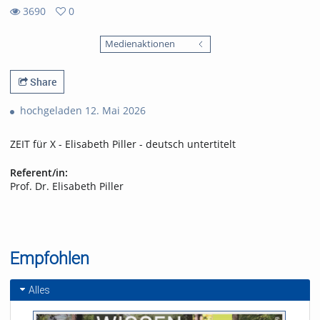
3690
0
0
3690
favorites
Medienaktionen
views
Share
hochgeladen 12. Mai 2026
ZEIT für X - Elisabeth Piller - deutsch untertitelt
Referent/in:
Prof. Dr. Elisabeth Piller
Empfohlen
Alles