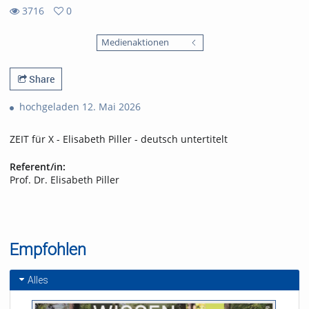
3716
0
0
3716
favorites
Medienaktionen
views
Share
hochgeladen 12. Mai 2026
ZEIT für X - Elisabeth Piller - deutsch untertitelt
Referent/in:
Prof. Dr. Elisabeth Piller
Empfohlen
Alles