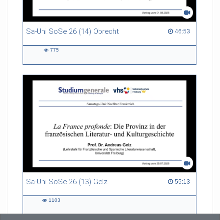
Sa-Uni SoSe 26 (14) Obrecht
46:53 duration
46:53
775
775
views
Sa-Uni SoSe 26 (13) Gelz
55:13 duration
55:13
1103
1103
views