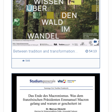
Between tradition and transformation: how owners, advisers and institutions co-create knowledge for resilient forests in Europe
54:13 duration
54:13
546
546
views