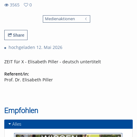
3565
0
0
3565
favorites
Medienaktionen
views
Share
hochgeladen 12. Mai 2026
ZEIT für X - Elisabeth Piller - deutsch untertitelt
Referent/in:
Prof. Dr. Elisabeth Piller
Empfohlen
Alles