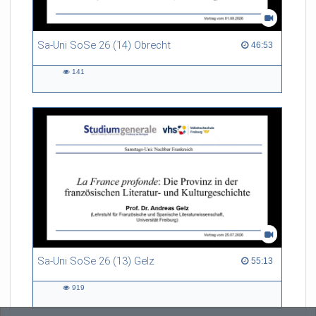
Sa-Uni SoSe 26 (14) Obrecht
46:53 duration
46:53
141
141
views
Sa-Uni SoSe 26 (13) Gelz
55:13 duration
55:13
919
919
views