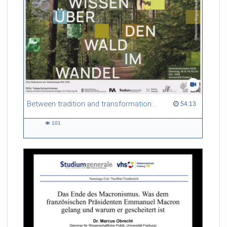
Between tradition and transformation: how owners, advisers and institutions co-create knowledge for resilient forests in Europe
54:13 duration
54:13
101
101
views