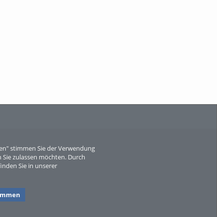
When Particle Physics Gets Hot: A
Journey Throu...
Sperber
eren" stimmen Sie der Verwendung
 Sie zulassen möchten. Durch
inden Sie in unserer
timmen