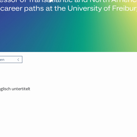
nen
nglisch untertitelt