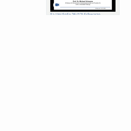
Sa-Uni SoSe 26 (12) Schwarze
Meanings of Forests: A Collaborative
Comparativ...
Als der Wald eine Zukunftsfrage
wurde. Wissen, ...