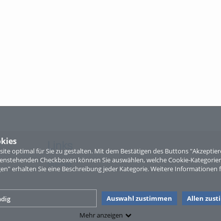
kies
Links
te optimal für Sie zu gestalten. Mit dem Bestätigen des Buttons "Akzepti
ntenstehenden Checkboxen können Sie auswählen, welche Cookie-Kategorien
Sitemap
gen" erhalten Sie eine Beschreibung jeder Kategorie. Weitere Informationen f
Auswahl zustimmen
Allen zus
dig
Mehr anzeigen