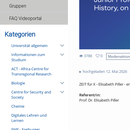
Gruppen
FAQ Videoportal
Kategorien
Universität allgemein
Informationen zum
3788
0
Medienaktio
Studium
0
3788
favorites
ACT - Africa Centre for
views
hochgeladen 12. Mai 2026
Transregional Research
Biologie
ZEIT für X - Elisabeth Piller - e
Centre for Security and
Referent/in:
Society
Prof. Dr. Elisabeth Piller
Chemie
Digitales Lehren und
Lernen
FMF - Freiburger