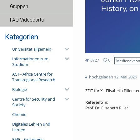
Gruppen
FAQ Videoportal
Kategorien
Universität allgemein
Informationen zum
3727
0
Medienaktio
Studium
0
3727
favorites
ACT - Africa Centre for
views
hochgeladen 12. Mai 2026
Transregional Research
Biologie
ZEIT für X - Elisabeth Piller - e
Centre for Security and
Referent/in:
Society
Prof. Dr. Elisabeth Piller
Chemie
Digitales Lehren und
Lernen
FMF - Freiburger