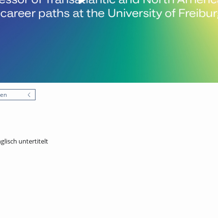
nen
nglisch untertitelt