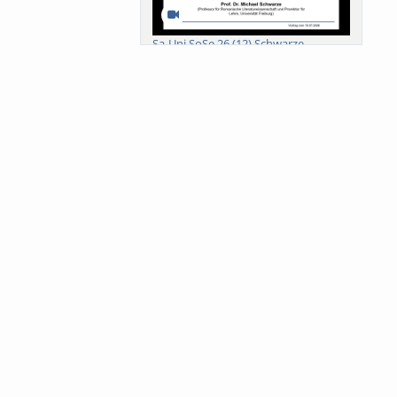
Sa-Uni SoSe 26 (12) Schwarze
Meanings of Forests: A Collaborative
Comparativ...
Als der Wald eine Zukunftsfrage
wurde. Wissen, ...