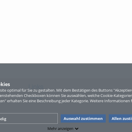
kies
Links
te optimal für Sie zu gestalten. Mit dem Bestätigen des Buttons "Akzepti
ntenstehenden Checkboxen können Sie auswählen, welche Cookie-Kategorien
Sitemap
gen" erhalten Sie eine Beschreibung jeder Kategorie. Weitere Informationen f
Auswahl zustimmen
Allen zus
dig
Mehr anzeigen