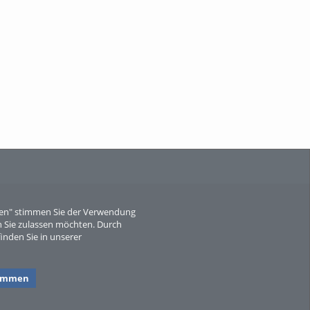
When Particle Physics Gets Hot: A
Journey Throu...
Sperber
eren" stimmen Sie der Verwendung
 Sie zulassen möchten. Durch
inden Sie in unserer
timmen