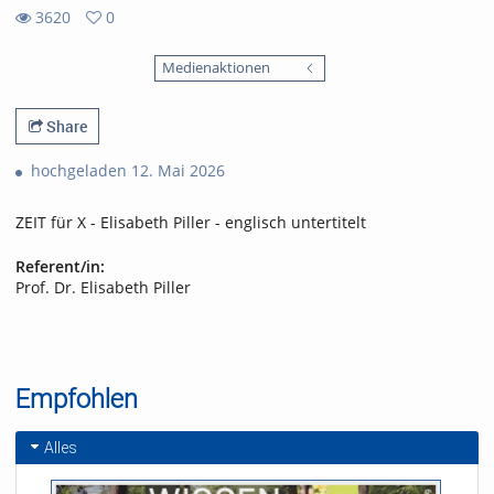
3620
0
0
3620
favorites
Medienaktionen
views
Share
hochgeladen 12. Mai 2026
ZEIT für X - Elisabeth Piller - englisch untertitelt
Referent/in:
Prof. Dr. Elisabeth Piller
Empfohlen
Alles