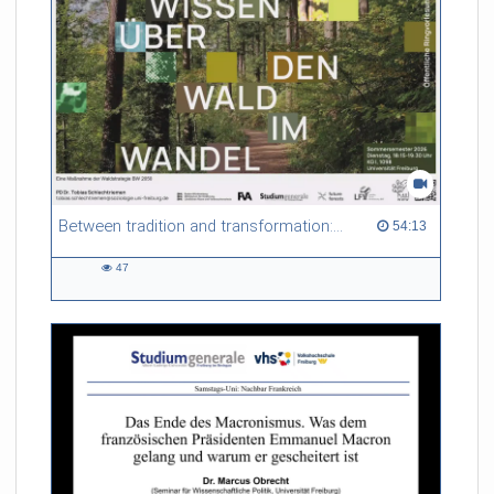
Between tradition and transformation: how owners, advisers and institutions co-create knowledge for resilient forests in Europe
54:13 duration
54:13
47
47
views