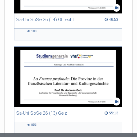
Sa-Uni SoSe 26 (14) Obrecht
46:53 duration
46:53
103
103
views
Sa-Uni SoSe 26 (13) Gelz
55:13 duration
55:13
853
853
views