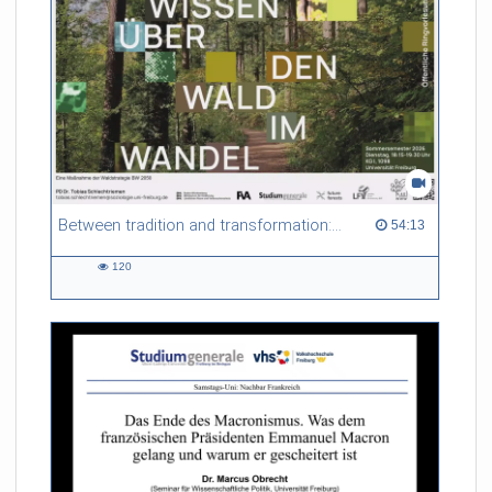
Between tradition and transformation: how owners, advisers and institutions co-create knowledge for resilient forests in Europe
54:13 duration
54:13
120
120
views