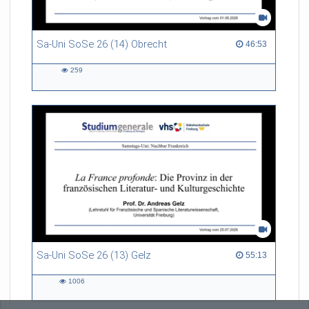
Sa-Uni SoSe 26 (14) Obrecht
46:53 duration
46:53
259
259
views
Sa-Uni SoSe 26 (13) Gelz
55:13 duration
55:13
1006
1006
views