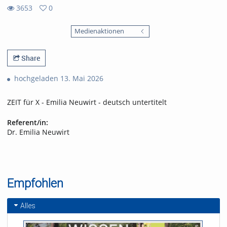
3653
0
0
3653
favorites
Medienaktionen
views
Share
hochgeladen 13. Mai 2026
ZEIT für X - Emilia Neuwirt - deutsch untertitelt
Referent/in:
Dr. Emilia Neuwirt
Empfohlen
Alles