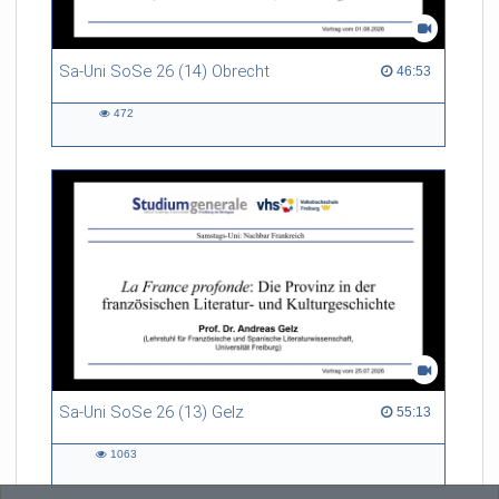
Sa-Uni SoSe 26 (14) Obrecht
46:53 duration
46:53
472
472
views
Sa-Uni SoSe 26 (13) Gelz
55:13 duration
55:13
1063
1063
views