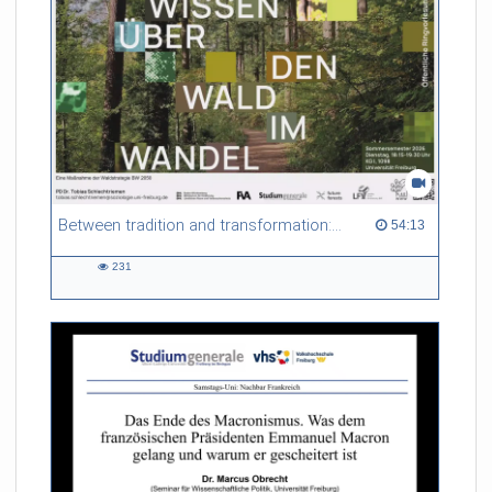
Between tradition and transformation: how owners, advisers and institutions co-create knowledge for resilient forests in Europe
54:13 duration
54:13
231
231
views