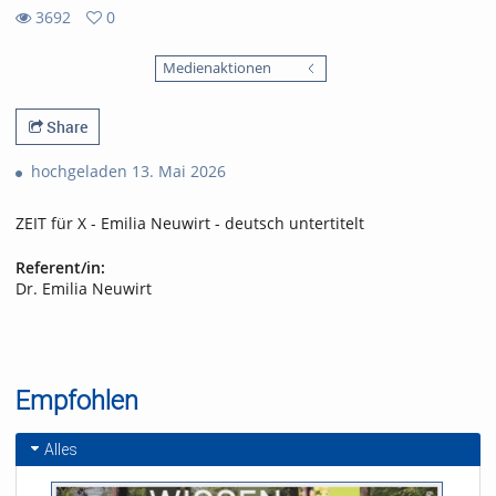
3692
0
0
3692
favorites
Medienaktionen
views
Share
hochgeladen 13. Mai 2026
ZEIT für X - Emilia Neuwirt - deutsch untertitelt
Referent/in:
Dr. Emilia Neuwirt
Empfohlen
Alles