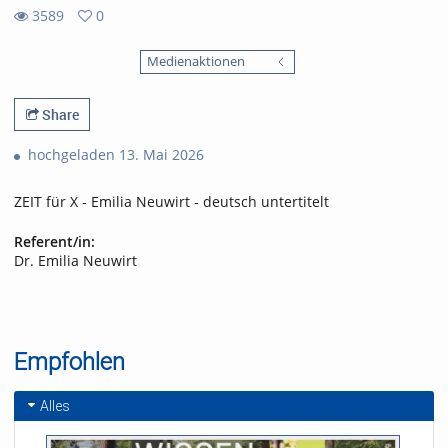
3589
0
0
3589
favorites
Medienaktionen
views
Share
hochgeladen 13. Mai 2026
ZEIT für X - Emilia Neuwirt - deutsch untertitelt
Referent/in:
Dr. Emilia Neuwirt
Empfohlen
Alles