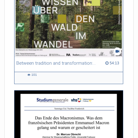
Between tradition and transformation: how owners, advisers and institutions co-create knowledge for resilient forests in Europe
54:13 duration
54:13
101
101
views