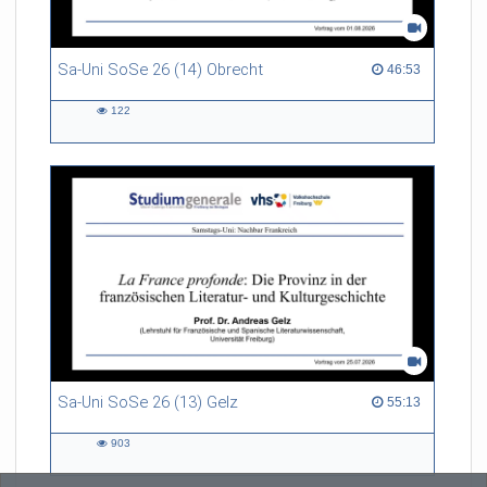
Sa-Uni SoSe 26 (14) Obrecht
46:53 duration
46:53
122
122
views
Sa-Uni SoSe 26 (13) Gelz
55:13 duration
55:13
903
903
views