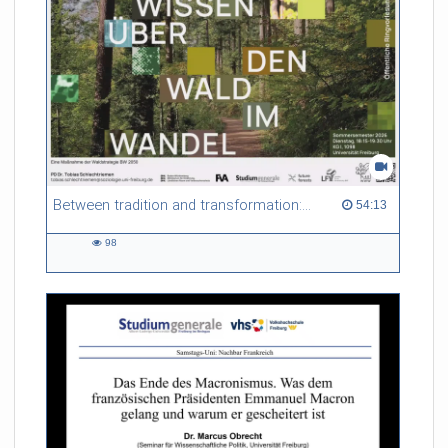
Between tradition and transformation: how owners, advisers and institutions co-create knowledge for resilient forests in Europe
54:13 duration
54:13
98
98
views