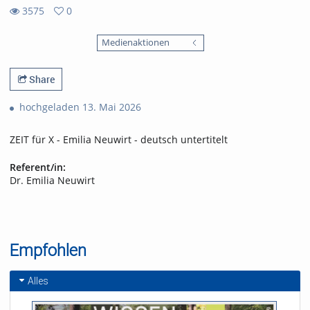
3575
0
0
3575
favorites
Medienaktionen
views
Share
hochgeladen 13. Mai 2026
ZEIT für X - Emilia Neuwirt - deutsch untertitelt
Referent/in:
Dr. Emilia Neuwirt
Empfohlen
Alles