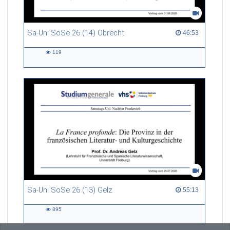
Sa-Uni SoSe 26 (14) Obrecht
46:53 duration
46:53
119
119
views
Sa-Uni SoSe 26 (13) Gelz
55:13 duration
55:13
895
895
views