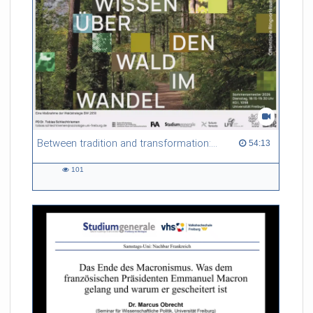
Between tradition and transformation: how owners, advisers and institutions co-create knowledge for resilient forests in Europe
54:13 duration
54:13
101
101
views