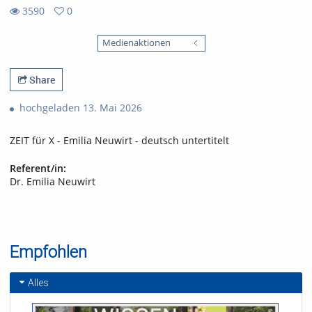
3590
0
0
3590
favorites
Medienaktionen
views
Share
hochgeladen 13. Mai 2026
ZEIT für X - Emilia Neuwirt - deutsch untertitelt
Referent/in:
Dr. Emilia Neuwirt
Empfohlen
Alles