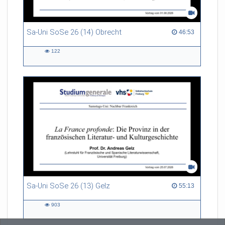
Sa-Uni SoSe 26 (14) Obrecht
46:53 duration
46:53
122
122
views
Sa-Uni SoSe 26 (13) Gelz
55:13 duration
55:13
903
903
views