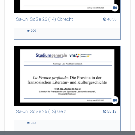
Sa-Uni SoSe 26 (14) Obrecht
46:53 duration
46:53
200
200
views
Sa-Uni SoSe 26 (13) Gelz
55:13 duration
55:13
982
982
views