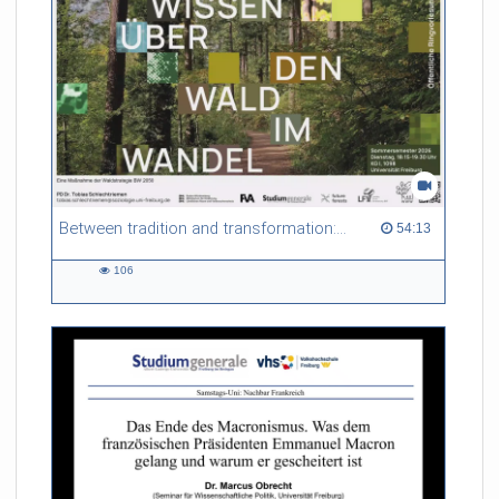
Between tradition and transformation: how owners, advisers and institutions co-create knowledge for resilient forests in Europe
54:13 duration
54:13
106
106
views