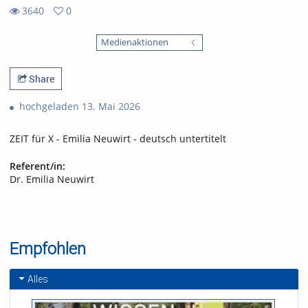
3640
0
0
3640
favorites
Medienaktionen
views
Share
hochgeladen 13. Mai 2026
ZEIT für X - Emilia Neuwirt - deutsch untertitelt
Referent/in:
Dr. Emilia Neuwirt
Empfohlen
Alles