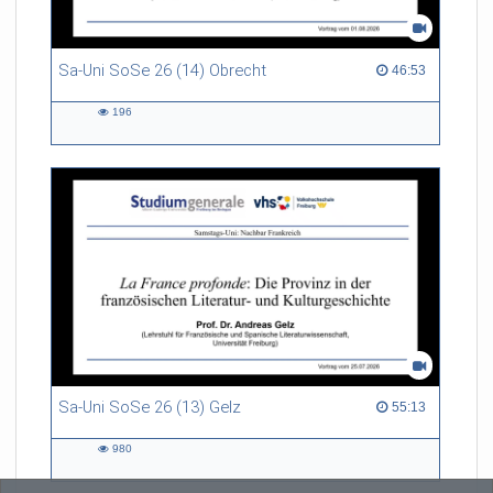
Sa-Uni SoSe 26 (14) Obrecht
46:53 duration
46:53
196
196
views
Sa-Uni SoSe 26 (13) Gelz
55:13 duration
55:13
980
980
views