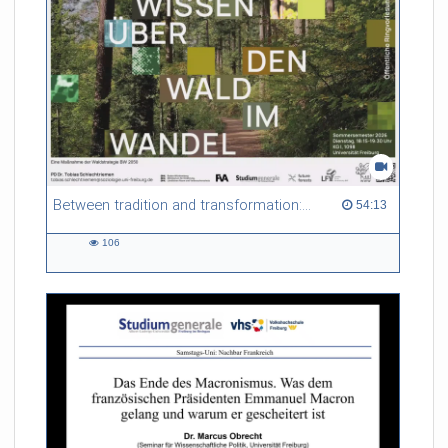
Between tradition and transformation: how owners, advisers and institutions co-create knowledge for resilient forests in Europe
54:13 duration
54:13
106
106
views