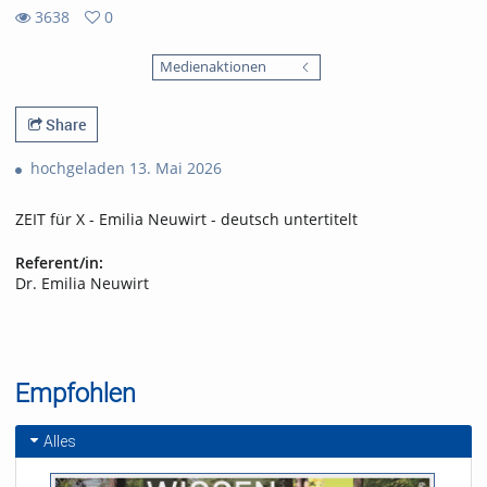
3638
0
0
3638
favorites
Medienaktionen
views
Share
hochgeladen 13. Mai 2026
ZEIT für X - Emilia Neuwirt - deutsch untertitelt
Referent/in:
Dr. Emilia Neuwirt
Empfohlen
Alles