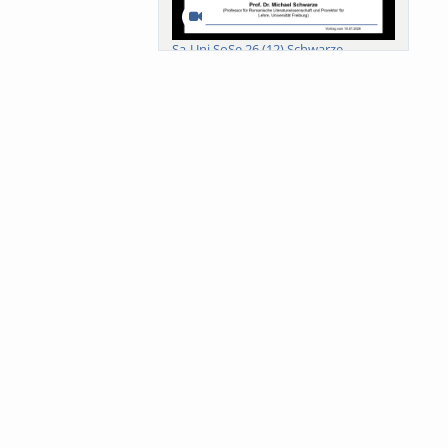
Sa-Uni SoSe 26 (12) Schwarze
Meanings of Forests: A Collaborative
Comparativ...
Als der Wald eine Zukunftsfrage
wurde. Wissen, ...