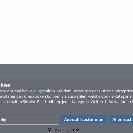
kies
Links
te optimal für Sie zu gestalten. Mit dem Bestätigen des Buttons "Akzepti
ntenstehenden Checkboxen können Sie auswählen, welche Cookie-Kategorien
Sitemap
gen" erhalten Sie eine Beschreibung jeder Kategorie. Weitere Informationen f
Auswahl zustimmen
Allen zus
dig
Mehr anzeigen