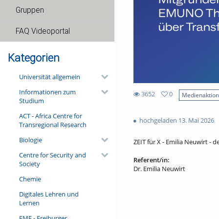
Gruppen
FAQ Videoportal
Kategorien
Universität allgemein
Informationen zum
3652
0
Medienaktio
Studium
0
3652
favorites
ACT - Africa Centre for
views
hochgeladen 13. Mai 2026
Transregional Research
Biologie
ZEIT für X - Emilia Neuwirt - d
Centre for Security and
Referent/in:
Society
Dr. Emilia Neuwirt
Chemie
Digitales Lehren und
Lernen
FMF - Freiburger