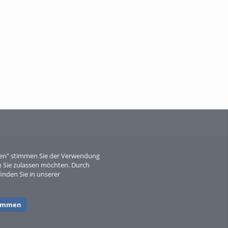
When Particle Physics Gets Hot: A
Journey Throu...
Sperber
eren" stimmen Sie der Verwendung
 Sie zulassen möchten. Durch
inden Sie in unserer
timmen