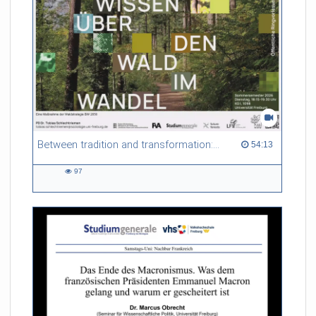
Between tradition and transformation: how owners, advisers and institutions co-create knowledge for resilient forests in Europe
54:13 duration
54:13
97
97
views