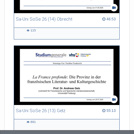
Sa-Uni SoSe 26 (14) Obrecht
46:53 duration
46:53
115
115
views
Sa-Uni SoSe 26 (13) Gelz
55:13 duration
55:13
891
891
views