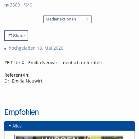
3569
0
0
3569
favorites
Medienaktionen
views
Share
hochgeladen 13. Mai 2026
ZEIT für X - Emilia Neuwirt - deutsch untertitelt
Referent/in:
Dr. Emilia Neuwirt
Empfohlen
Alles