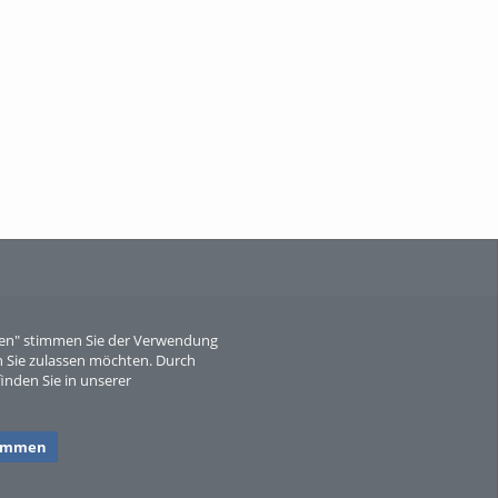
When Particle Physics Gets Hot: A
Journey Throu...
Sperber
eren" stimmen Sie der Verwendung
 Sie zulassen möchten. Durch
inden Sie in unserer
timmen