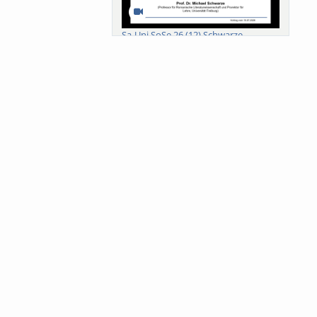
Sa-Uni SoSe 26 (12) Schwarze
Meanings of Forests: A Collaborative
Comparativ...
Als der Wald eine Zukunftsfrage
wurde. Wissen, ...