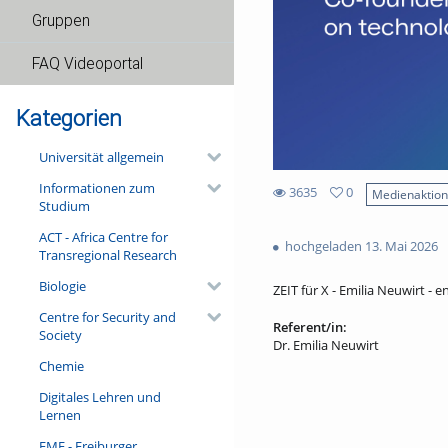
Gruppen
FAQ Videoportal
Kategorien
Universität allgemein
Informationen zum
3635
0
Medienaktio
Studium
0
3635
favorites
ACT - Africa Centre for
views
hochgeladen 13. Mai 2026
Transregional Research
Biologie
ZEIT für X - Emilia Neuwirt - en
Centre for Security and
Referent/in:
Society
Dr. Emilia Neuwirt
Chemie
Digitales Lehren und
Lernen
FMF - Freiburger