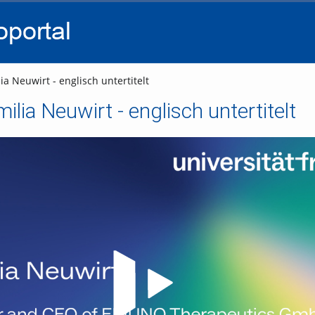
go
go
go
to
to
to
navigation
main
footer
content
ia Neuwirt - englisch untertitelt
milia Neuwirt - englisch untertitelt
Video abspielen