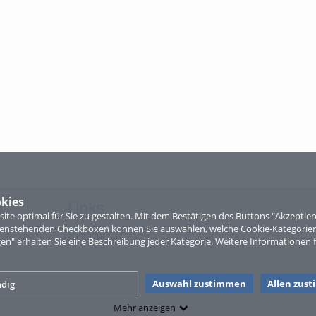
kies
Links
te optimal für Sie zu gestalten. Mit dem Bestätigen des Buttons "Akzepti
ntenstehenden Checkboxen können Sie auswählen, welche Cookie-Kategorien
Sitemap
gen" erhalten Sie eine Beschreibung jeder Kategorie. Weitere Informationen f
Auswahl zustimmen
Allen zus
dig
Mehr anzeigen