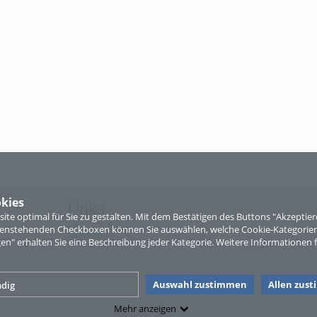
kies
Links
te optimal für Sie zu gestalten. Mit dem Bestätigen des Buttons "Akzepti
ntenstehenden Checkboxen können Sie auswählen, welche Cookie-Kategorien
Sitemap
gen" erhalten Sie eine Beschreibung jeder Kategorie. Weitere Informationen f
Auswahl zustimmen
Allen zus
dig
Mehr anzeigen