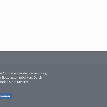
When Particle Physics Gets Hot: A
Journey Throu...
Sperber
eren" stimmen Sie der Verwendung
 Sie zulassen möchten. Durch
inden Sie in unserer
timmen