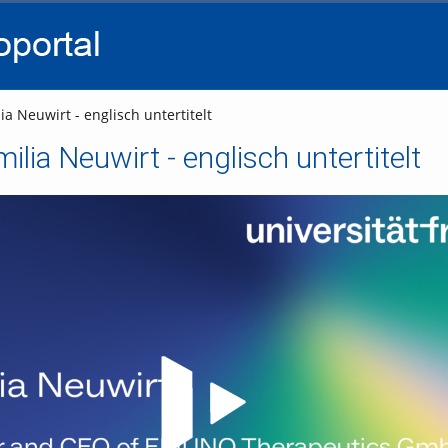
go
go
go
to
to
to
navigation
main
footer
content
ia Neuwirt - englisch untertitelt
milia Neuwirt - englisch untertitelt
Video abspielen