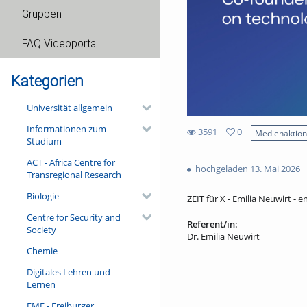
Gruppen
FAQ Videoportal
Kategorien
Universität allgemein
Informationen zum
3591
0
Medienaktio
Studium
0
3591
favorites
ACT - Africa Centre for
views
hochgeladen 13. Mai 2026
Transregional Research
Biologie
ZEIT für X - Emilia Neuwirt - en
Centre for Security and
Referent/in:
Society
Dr. Emilia Neuwirt
Chemie
Digitales Lehren und
Lernen
FMF - Freiburger