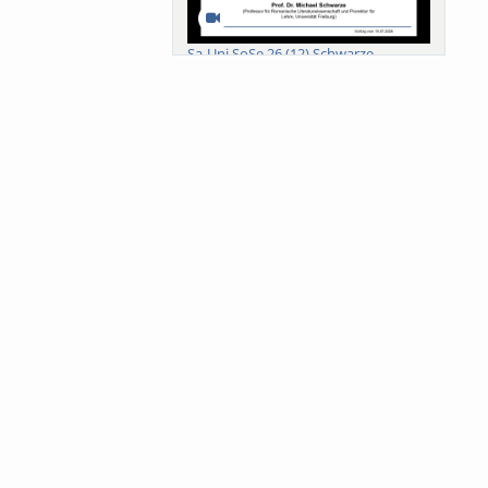
Sa-Uni SoSe 26 (12) Schwarze
Meanings of Forests: A Collaborative
Comparativ...
Als der Wald eine Zukunftsfrage
wurde. Wissen, ...