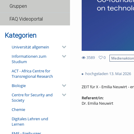
Gruppen
FAQ Videoportal
Kategorien
Universität allgemein
Informationen zum
3589
0
Medienaktio
Studium
0
3589
favorites
ACT - Africa Centre for
views
hochgeladen 13. Mai 2026
Transregional Research
Biologie
ZEIT für X - Emilia Neuwirt - en
Centre for Security and
Referent/in:
Society
Dr. Emilia Neuwirt
Chemie
Digitales Lehren und
Lernen
FMF - Freiburger