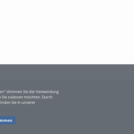
When Particle Physics Gets Hot: A
Journey Throu...
Sperber
eren" stimmen Sie der Verwendung
 Sie zulassen möchten. Durch
inden Sie in unserer
timmen