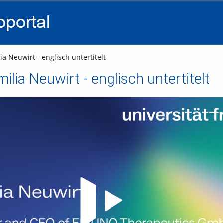
go
go
go
to
to
to
navigation
main
footer
content
ia Neuwirt - englisch untertitelt
milia Neuwirt - englisch untertitelt
Video abspielen