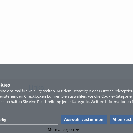
kies
Links
te optimal für Sie zu gestalten. Mit dem Bestätigen des Buttons "Akzepti
ntenstehenden Checkboxen können Sie auswählen, welche Cookie-Kategorien
Sitemap
gen" erhalten Sie eine Beschreibung jeder Kategorie. Weitere Informationen f
Auswahl zustimmen
Allen zus
dig
Mehr anzeigen