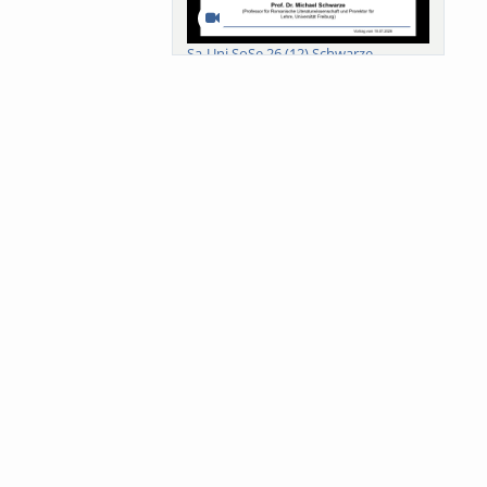
Sa-Uni SoSe 26 (12) Schwarze
Meanings of Forests: A Collaborative
Comparativ...
Als der Wald eine Zukunftsfrage
wurde. Wissen, ...